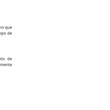
ino que
empo de
nto de
amente