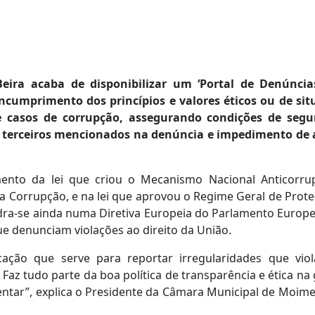
ira acaba de disponibilizar um ‘Portal de Denúncia
ncumprimento dos princípios e valores éticos ou de sit
ive casos de corrupção, assegurando condições de segu
de terceiros mencionados na denúncia e impedimento de 
nto da lei que criou o Mecanismo Nacional Anticorru
a Corrupção, e na lei que aprovou o Regime Geral de Prot
dra-se ainda numa Diretiva Europeia do Parlamento Europ
ue denunciam violações ao direito da União.
ação que serve para reportar irregularidades que vio
Faz tudo parte da boa política de transparência e ética na
entar”, explica o Presidente da Câmara Municipal de Moim