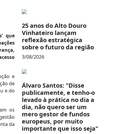
25 anos do Alto Douro
Vinhateiro lançam
s' que
reflexão estratégica
uações
sobre o futuro da região
rança,
3/08/2026
acesso
pção e
eção de
Álvaro Santos: "Disse
eu e do
publicamente, e tenho-o
levado à prática no dia a
dia, não quero ser um
lam os
mero gestor de fundos
 gestão
europeus, por muito
enta da
importante que isso seja"