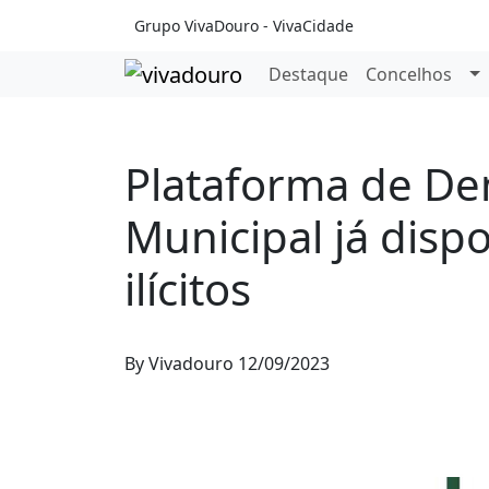
Grupo VivaDouro - VivaCidade
Destaque
Concelhos
Ciência & Tecnologia
Moimenta da Beira
Socieda
Plataforma de De
Municipal já disp
ilícitos
By
Vivadouro
12/09/2023